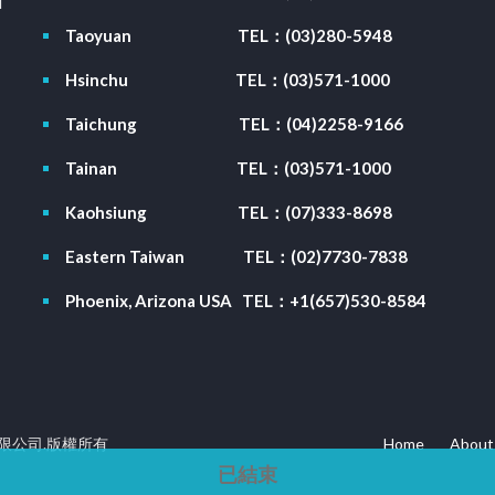
l
Taoyuan
TEL：(03)280-5948
Hsinchu
TEL：(03)571-1000
Taichung
TEL：(04)2258-9166
Tainan
TEL：(03)571-1000
Kaohsiung
TEL：(07)333-8698
Eastern Taiwan
TEL：(02)7730-7838
Phoenix, Arizona USA
TEL：+1(657)530-8584
技股份有限公司.版權所有
Home
About
已結束