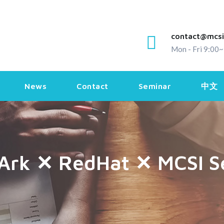
contact@mcsi
Mon - Fri 9:00
News
Contact
Seminar
中文
rArk ✕ RedHat ✕ MCSI S