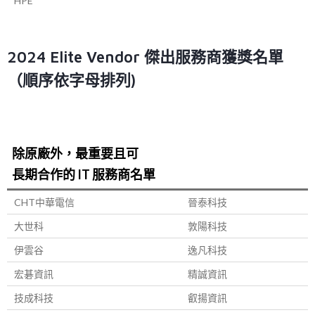
HPE
2024 Elite Vendor 傑出服務商獲獎名單
（順序依字母排列)
除原廠外，最重要且可
長期合作的 IT 服務商名單
CHT中華電信
晉泰科技
大世科
敦陽科技
伊雲谷
逸凡科技
宏碁資訊
精誠資訊
技成科技
叡揚資訊