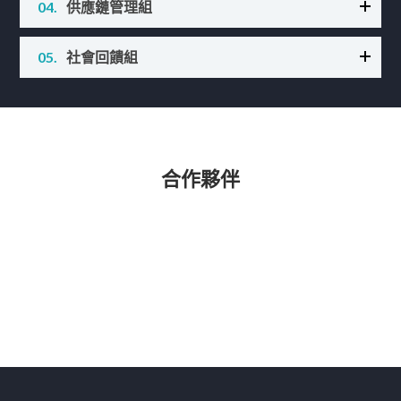
04.
供應鏈管理組
強化董事會職能，並能在股東權益與員工利益間取
推動全企業內部環保、節能、節水及溫室氣體管
得最大平衡功能。
理，共同以保護地球為志，一同維護友善的產業環
負責發展永續產品與解決方案供應鏈，為客戶打造
05.
社會回饋組
境。
優質原廠產品與解決方案，評估各個原廠之品質、
成本、交貨供應、服務團隊以及永續經營等等各個
推動公司與社會之互動，持續致力於產業發展、環
面向與原廠或是解決方案供應商建立長期夥伴關
保及弱勢扶助等社會公益活動推展。
係。
合作夥伴