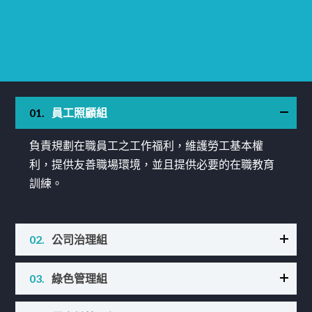
01.
員工照顧組
負責規劃在職員工之工作福利，維護勞工基本權
利，提供友善職場環境，並且提供必要的在職教育
訓練。
02.
公司治理組
在確保資訊透明化及法令遵循之前提下，負責協助
03.
綠色管理組
並且完備企業內部控制制度與流程。整合公司內部
相關部門訂定各項公司治理相關規章與制度，協助
整合公司上下游供應鏈合作夥伴建立綠色供應鏈，