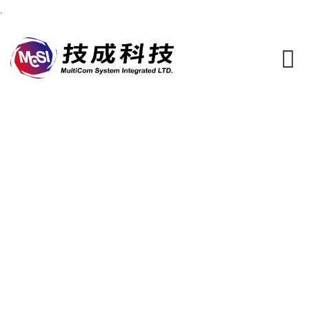
.
Skip
to
content
2024.10.23 | HPE Aruba
Networking ✕ MCSI 高雄研
討會【網路無邊際 安全有妙
計 】